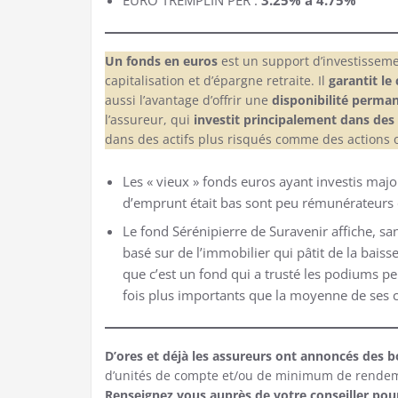
EURO TREMPLIN PER :
3.25% à 4.75%
Un fonds en euros
est un support d’investisseme
capitalisation et d’épargne retraite. Il
garantit le 
aussi l’avantage d’offrir une
disponibilité perma
l’assureur, qui
investit principalement dans des 
dans des actifs plus risqués comme des actions 
Les « vieux » fonds euros ayant investis majo
d’emprunt était bas sont peu rémunérateurs 
Le fond Sérénipierre de Suravenir affiche, sa
basé sur de l’immobilier qui pâtit de la bais
que c’est un fond qui a trusté les podiums 
fois plus importants que la moyenne de ses c
D’ores et déjà les assureurs ont annoncés des 
d’unités de compte et/ou de minimum de rendemen
Renseignez vous auprès de votre conseiller pour