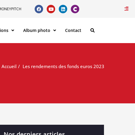
MONEYPITCH
ions
Album photo
Contact
Accueil
Les rendements des fonds euros 2023
Nos derniers articles