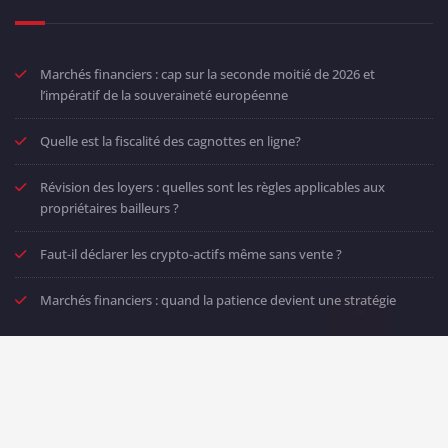
Marchés financiers : cap sur la seconde moitié de 2026 et
l’impératif de la souveraineté européenne
Quelle est la fiscalité des cagnottes en ligne?
Révision des loyers : quelles sont les règles applicables aux
propriétaires bailleurs ?
Faut-il déclarer les crypto-actifs même sans vente ?
Marchés financiers : quand la patience devient une stratégie
Proudly powered by
WordPress
| Theme:
SpicePress
by
SpiceThemes