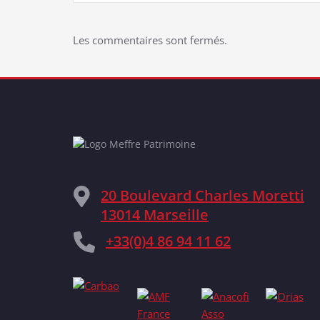
Les commentaires sont fermés.
20 Boulevard Charles Moretti
13014 Marseille
+33(0)4 86 94 11 62