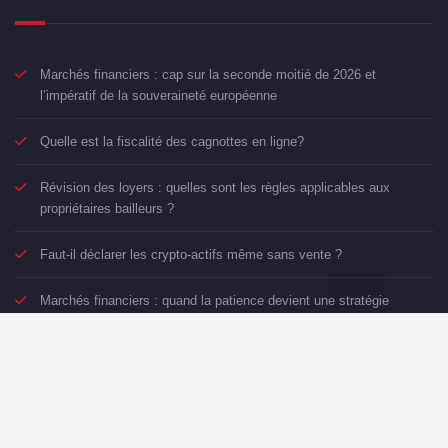
Marchés financiers : cap sur la seconde moitié de 2026 et
l’impératif de la souveraineté européenne
Quelle est la fiscalité des cagnottes en ligne?
Révision des loyers : quelles sont les règles applicables aux
propriétaires bailleurs ?
Faut-il déclarer les crypto-actifs même sans vente ?
Marchés financiers : quand la patience devient une stratégie
Proudly powered by
WordPress
| Theme:
SpicePress
by
SpiceThemes