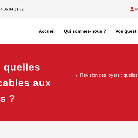
)4 86 94 11 62
M
Accueil
Qui sommes-nous ?
Vos quest
: quelles
Révision des loyers : quelles
icables aux
rs ?