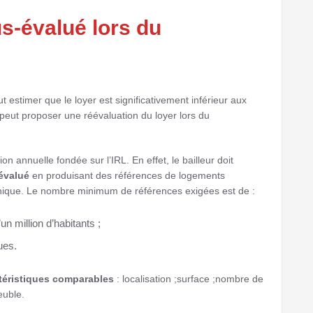
s-évalué lors du
t estimer que le loyer est significativement inférieur aux
l peut proposer une réévaluation du loyer lors du
on annuelle fondée sur l’IRL. En effet, le bailleur doit
évalué
en produisant des références de logements
ique. Le nombre minimum de références exigées est de :
n million d’habitants ;
ues.
téristiques comparables
: localisation ;surface ;nombre de
euble.