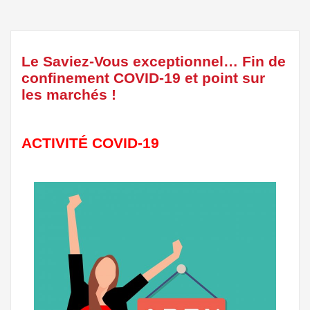
Le Saviez-Vous exceptionnel… Fin de
confinement COVID-19 et point sur
les marchés !
ACTIVITÉ COVID-19